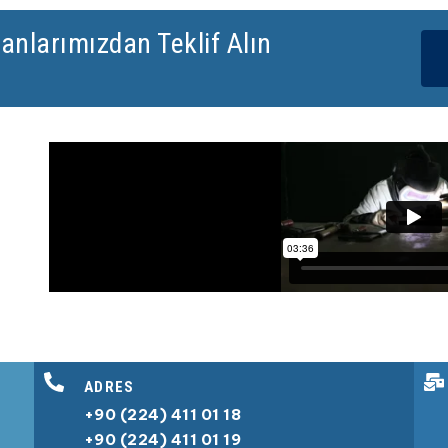
anlarımızdan Teklif Alın
ADRES​
+90 (224) 411 01 18
+90 (224) 411 01 19